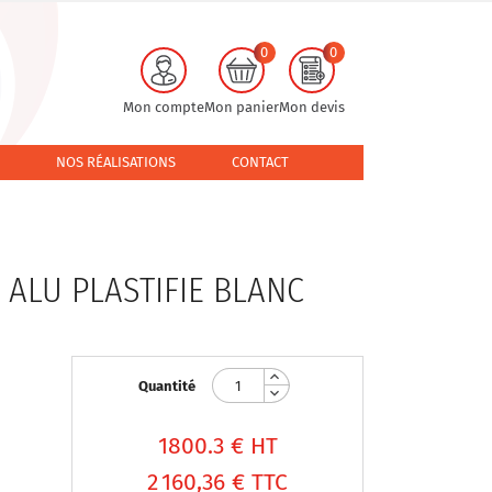
0
0
Mon compte
Mon panier
Mon devis
NOS RÉALISATIONS
CONTACT
 ALU PLASTIFIE BLANC
Quantité
1800.3
€ HT
2 160,36 €
TTC