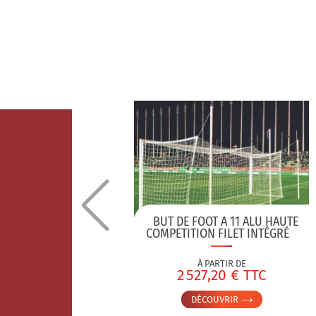
ES POUR
BUT DE FOOT A 11 ALU HAUTE
T
COMPETITION FILET INTÉGRÉ
À PARTIR DE
TC
2 527,20 € TTC
DÉCOUVRIR