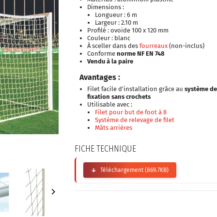
Dimensions :
Longueur : 6 m
Largeur : 2.10 m
Profilé : ovoïde 100 x 120 mm
Couleur : blanc
À sceller dans des
fourreaux
(non-inclus)
Conforme
norme NF EN 748
Vendu à la paire
Avantages :
Filet facile d'installation grâce au
système d
fixation sans crochets
Utilisable avec :
Filet pour but de foot à 8
Système de relevage de filet
Mâts arrières
FICHE TECHNIQUE
Téléchargement (869.7KB)
