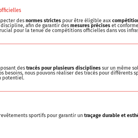
fficielles
specter des
normes strictes
pour être éligible aux
compétition
iscipline, afin de garantir des
mesures précises
et conform
rucial pour la tenue de compétitions officielles dans vos infra
oposant des
tracés pour plusieurs disciplines
sur un même sol
os besoins, nous pouvons réaliser des tracés pour différents s
 potentiel.
 revêtements sportifs pour garantir un
traçage durable et esth