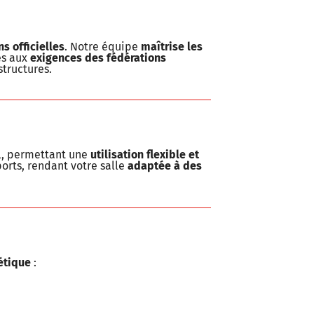
s officielles
. Notre équipe
maîtrise les
es aux
exigences des fédérations
structures.
, permettant une
utilisation flexible et
ports, rendant votre salle
adaptée à des
étique
: