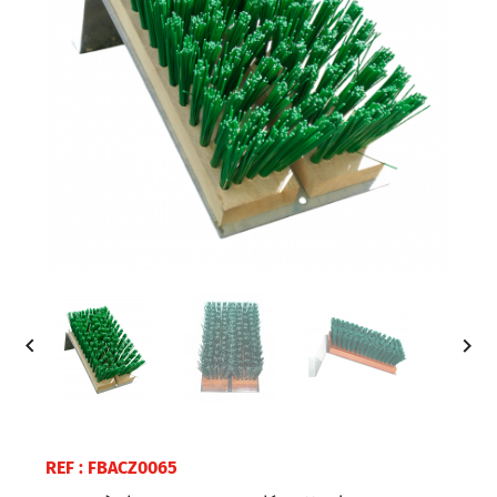


REF : FBACZ0065