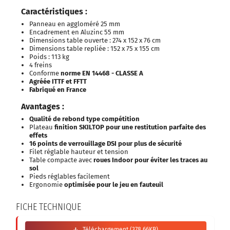
Caractéristiques :
Panneau en aggloméré 25 mm
Encadrement en Aluzinc
55 mm
Dimensions table ouverte : 274 x 152 x 76 cm
Dimensions table repliée : 152 x 75 x 155 cm
Poids : 113 kg
4 freins
Conforme
norme EN 14468 - CLASSE A
Agréée ITTF et FFTT
Fabriqué en France
Avantages :
Qualité de rebond type compétition
Plateau
finition SKILTOP pour une restitution parfaite des
effets
16 points de verrouillage DSI pour plus de sécurité
Filet réglable hauteur et tension
Table compacte avec
roues Indoor pour éviter les traces au
sol
Pieds réglables facilement
Ergonomie
optimisée pour le jeu en fauteuil
FICHE TECHNIQUE
Téléchargement (378.66KB)