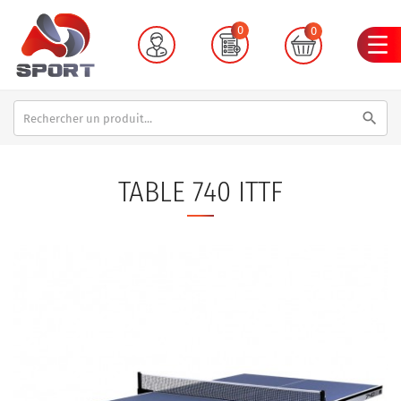
0
0
search
TABLE 740 ITTF