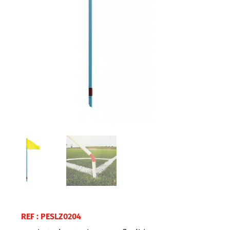
REF :
PESLZ0204