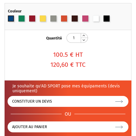
Couleur
Vert
Rouge
Jaune
Gris
Orange
Marron
Rose
Blanc
Noir
Bleu
Quantité
100.5
€ HT
120,60 €
TTC
Je souhaite qu'AD SPORT pose mes équipaments (devis
uniquement)
CONSTITUER UN DEVIS
OU
AJOUTER AU PANIER