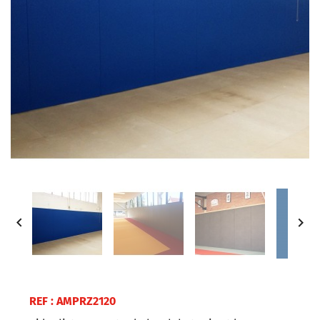


REF : AMPRZ2120