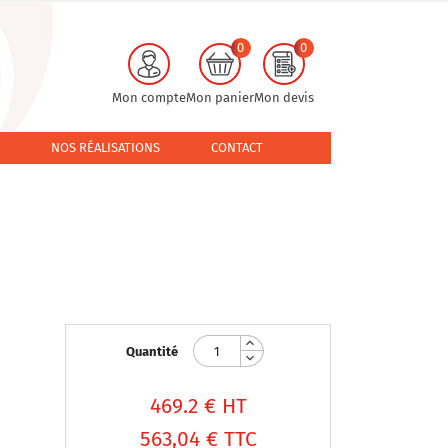
0
0
Mon compte
Mon panier
Mon devis
NOS RÉALISATIONS
CONTACT
Quantité
469.2
€ HT
563,04 €
TTC