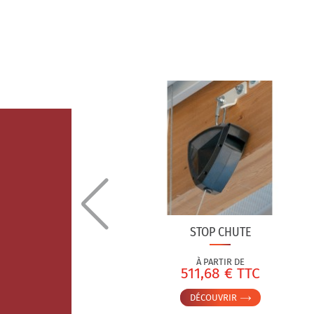
À RESSORT
STOP CHUTE
À PARTIR DE
TC
511,68 € TTC
DÉCOUVRIR