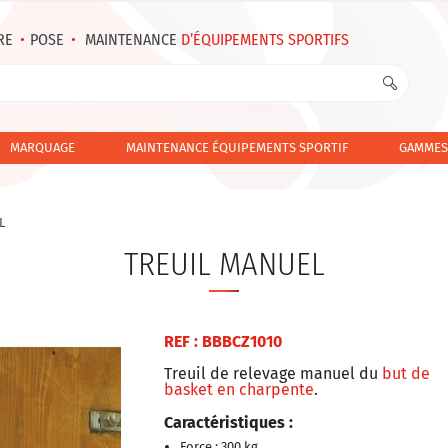
RE
•
POSE
•
MAINTENANCE
D’ÉQUIPEMENTS SPORTIFS
MARQUAGE
MAINTENANCE ÉQUIPEMENTS SPORTIF
GAMMES
L
TREUIL MANUEL
REF : BBBCZ1010
Treuil de relevage manuel du
but de
basket en charpente
.
Caractéristiques :
Force : 300 kg