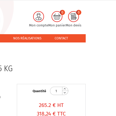
0
0
Mon compte
Mon panier
Mon devis
NOS RÉALISATIONS
CONTACT
5 KG
Quantité
n
265.2
€ HT
318,24 €
TTC