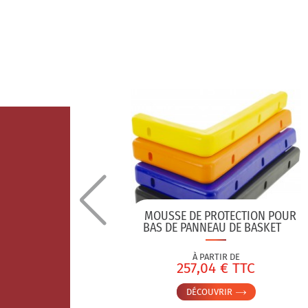
OLYESTER
MOUSSE DE PROTECTION POUR
BAS DE PANNEAU DE BASKET
À PARTIR DE
TC
257,04 € TTC
DÉCOUVRIR