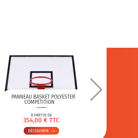
PANNEAU BASKET POLYESTER
MOUSSE
COMPETITION
BAS DE 
À PARTIR DE
354,00 € TTC
2
DÉCOUVRIR