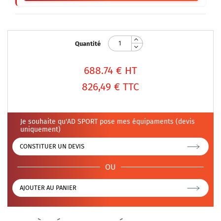
Quantité
688.74
€ HT
826,49 €
TTC
Je souhaite qu'AD SPORT pose mes équipaments (devis
uniquement)
CONSTITUER UN DEVIS
OU
AJOUTER AU PANIER