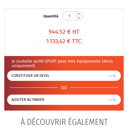
Quantité
944.52
€ HT
1 133,42 €
TTC
Je souhaite qu'AD SPORT pose mes équipaments (devis
uniquement)
CONSTITUER UN DEVIS
OU
AJOUTER AU PANIER
À DÉCOUVRIR ÉGALEMENT