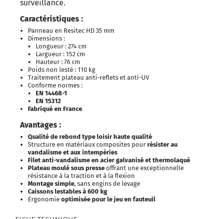
surveillance.
Caractéristiques :
Panneau en Resitec HD 35 mm
Dimensions :
Longueur : 274 cm
Largueur : 152 cm
Hauteur : 76 cm
Poids non lesté : 110 kg
Traitement plateau anti-reflets et anti-UV
Conforme normes :
EN 14468-1
EN 15312
Fabriqué en France
Avantages :
Qualité de rebond type loisir haute qualité
Structure en matériaux composites pour
résister au
vandalisme et aux intempéries
Filet anti-vandalisme en acier galvanisé et thermolaqué
Plateau moulé sous presse
offrant une exceptionnelle
résistance à la traction et à la flexion
Montage simple
, sans engins de levage
Caissons lestables à 600 kg
Ergonomie
optimisée pour le jeu en fauteuil