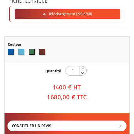
FICHE TECHNIQUE
Téléchargement (223.67KB)
Couleur
Bleu
Bleu
Terre
Vert
clair
battue
Quantité
1400
€ HT
1 680,00 €
TTC
CONSTITUER UN DEVIS