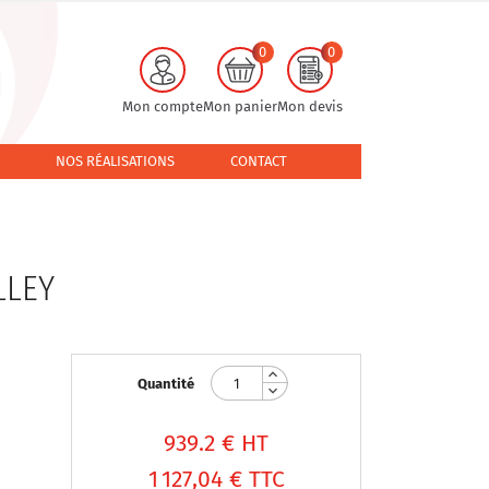
0
0
Mon compte
Mon panier
Mon devis
NOS RÉALISATIONS
CONTACT
LLEY
Quantité
939.2
€ HT
1 127,04 €
TTC