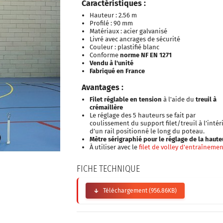
Caractéristiques :
Hauteur : 2.56 m
Profilé : 90 mm
Matériaux : acier galvanisé
Livré avec ancrages de sécurité
Couleur : plastifié blanc
Conforme
norme NF EN 1271
Vendu à l'unité
Fabriqué en France
Avantages :
Filet réglable en tension
à l'aide du
treuil à
crémaillère
Le réglage des 5 hauteurs se fait par
coulissement du support filet/treuil à l’intér
d’un rail positionné le long du poteau.
Mètre sérigraphié pour le réglage de la haute
À utiliser avec le
filet de volley d'entraîneme
FICHE TECHNIQUE
Téléchargement (956.86KB)