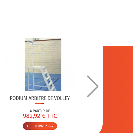
PODIUM ARBITRE DE VOLLEY
FILET 
À PARTIR DE
982,92 € TTC
1
DÉCOUVRIR