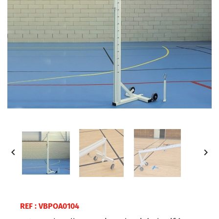


REF : VBPOA0104