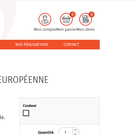
0
0
Mon compte
Mon panier
Mon devis
NOS RÉALISATIONS
CONTACT
 EUROPÉENNE
Couleur
Blanc
le.
Quantité