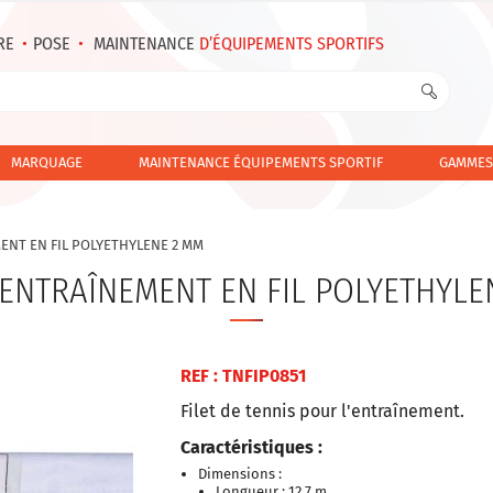
RE
•
POSE
•
MAINTENANCE
D’ÉQUIPEMENTS SPORTIFS
MARQUAGE
MAINTENANCE ÉQUIPEMENTS SPORTIF
GAMMES
MENT EN FIL POLYETHYLENE 2 MM
D’ENTRAÎNEMENT EN FIL POLYETHYLE
REF :
TNFIP0851
Filet de tennis pour l'entraînement.
Caractéristiques :
Dimensions :
Longueur : 12.7 m