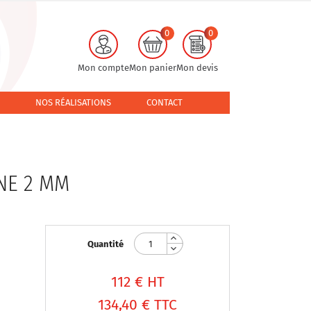
0
0
Mon compte
Mon panier
Mon devis
NOS RÉALISATIONS
CONTACT
NE 2 MM
Quantité
112
€ HT
134,40 €
TTC