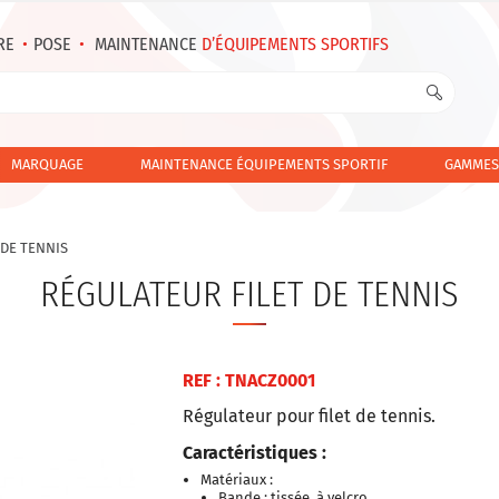
RE
•
POSE
•
MAINTENANCE
D’ÉQUIPEMENTS SPORTIFS
MARQUAGE
MAINTENANCE ÉQUIPEMENTS SPORTIF
GAMMES
 DE TENNIS
RÉGULATEUR FILET DE TENNIS
REF : TNACZ0001
Régulateur pour filet de tennis.
Caractéristiques :
Matériaux :
Bande : tissée, à velcro