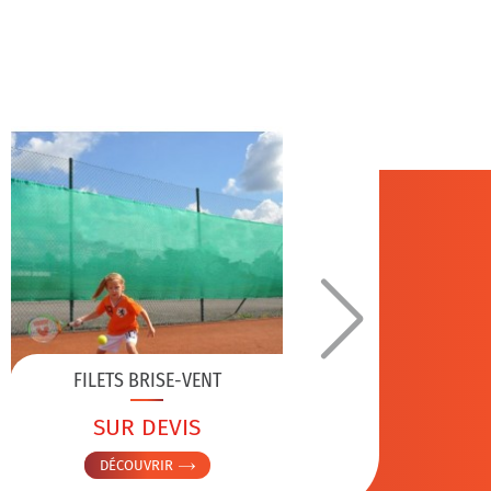
POTEAUX
FILETS BRISE-VENT
SUR DEVIS
5
DÉCOUVRIR