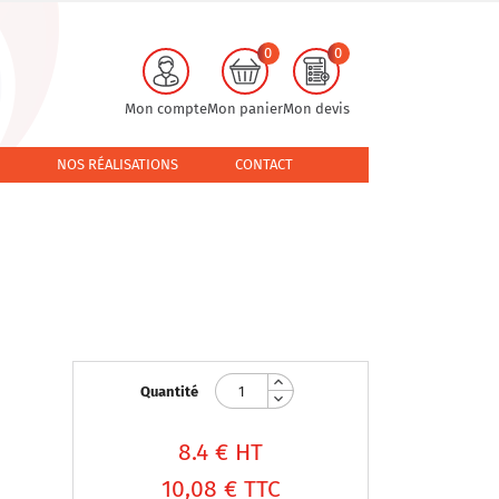
0
0
Mon compte
Mon panier
Mon devis
NOS RÉALISATIONS
CONTACT
Quantité
8.4
€ HT
10,08 €
TTC