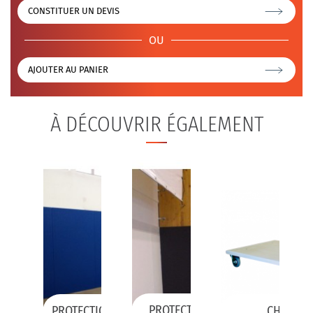
CONSTITUER UN DEVIS
OU
AJOUTER AU PANIER
À DÉCOUVRIR ÉGALEMENT
ROTECTION MURALE
PROTECTION DE POTEAUX SUR
AMOVIBLE
PROTECTION MURALE À COLLER
CHARIOT 