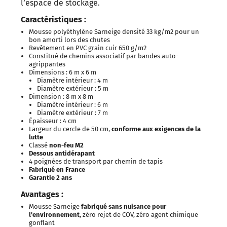
l’espace de stockage.
Caractéristiques :
Mousse polyéthylène Sarneige densité 33 kg/m2 pour un
bon amorti lors des chutes
Revêtement en PVC grain cuir 650 g/m2
Constitué de chemins associatif par bandes auto-
agrippantes
Dimensions : 6 m x 6 m
Diamètre intérieur : 4 m
Diamètre extérieur : 5 m
Dimension : 8 m x 8 m
Diamètre intérieur : 6 m
Diamètre extérieur : 7 m
Épaisseur : 4 cm
Largeur du cercle de 50 cm,
conforme aux exigences de la
lutte
Classé
non-feu M2
Dessous antidérapant
4 poignées de transport par chemin de tapis
Fabriqué en France
Garantie 2 ans
Avantages :
Mousse Sarneige
fabriqué sans nuisance pour
l'environnement
, zéro rejet de COV, zéro agent chimique
gonflant