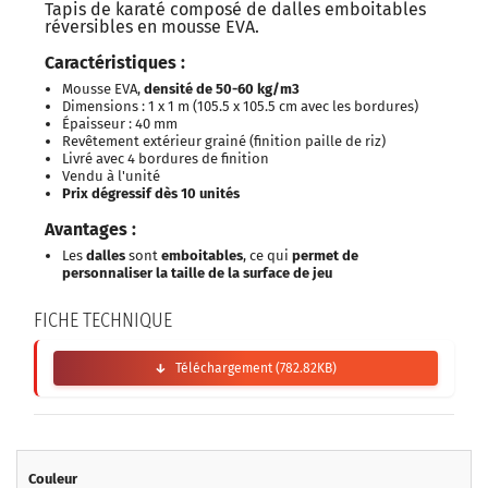
Tapis de karaté composé de dalles emboitables
réversibles en mousse EVA.
Caractéristiques :
Mousse EVA,
densité de 50-60 kg/m3
Dimensions : 1 x 1 m (105.5 x 105.5 cm avec les bordures)
Épaisseur : 40 mm
Revêtement extérieur grainé (finition paille de riz)
Livré avec 4 bordures de finition
Vendu à l'unité
Prix dégressif dès 10 unités
Avantages :
Les
dalles
sont
emboitables
, ce qui
permet de
personnaliser la taille de la surface de jeu
FICHE TECHNIQUE
Téléchargement (782.82KB)
Couleur