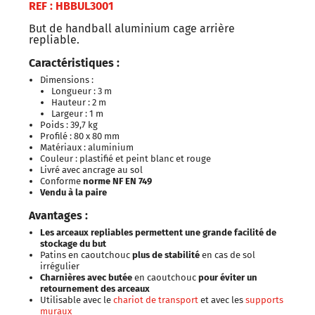
REF : HBBUL3001
But de handball aluminium cage arrière
repliable.
Caractéristiques :
Dimensions :
Longueur : 3 m
Hauteur : 2 m
Largeur : 1 m
Poids : 39,7 kg
Profilé : 80 x 80 mm
Matériaux : aluminium
Couleur : plastifié et peint blanc et rouge
Livré avec ancrage au sol
Conforme
norme NF EN 749
Vendu à la paire
Avantages :
Les arceaux repliables permettent une grande facilité de
stockage du but
Patins en caoutchouc
plus de stabilité
en cas de sol
irrégulier
Charnières avec butée
en caoutchouc
pour éviter un
retournement des arceaux
Utilisable avec le
chariot de transport
et avec les
supports
muraux