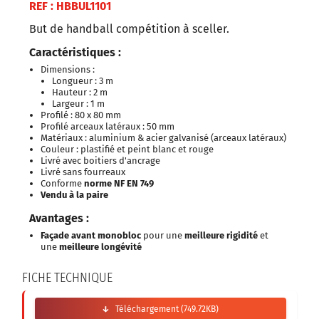
REF : HBBUL1101
But de handball compétition à sceller.
Caractéristiques :
Dimensions :
Longueur : 3 m
Hauteur : 2 m
Largeur : 1 m
Profilé : 80 x 80 mm
Profilé arceaux latéraux : 50 mm
Matériaux : aluminium & acier galvanisé (arceaux latéraux)
Couleur : plastifié et peint blanc et rouge
Livré avec boitiers d'ancrage
Livré sans fourreaux
Conforme
norme NF EN 749
Vendu à la paire
Avantages :
Façade avant monobloc
pour une
meilleure rigidité
et
une
meilleure longévité
FICHE TECHNIQUE
Téléchargement (749.72KB)