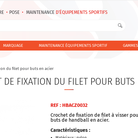
RE
•
POSE
•
MAINTENANCE
D’ÉQUIPEMENTS SPORTIFS
MARQUAGE
MAINTENANCE ÉQUIPEMENTS SPORTIF
GAMMES
ion du filet pour buts en acier
 DE FIXATION DU FILET POUR BUTS 
REF : HBACZ0032
Crochet de fixation de filet à visser po
buts de handball en acier.
Caractéristiques :
Matériaux : nylon