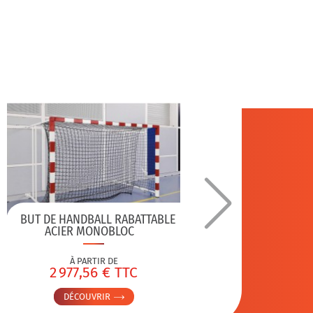
BUT DE HANDBALL RABATTABLE
BUTS D
ACIER MONOBLOC
À PARTIR DE
2 977,56 € TTC
1 
DÉCOUVRIR