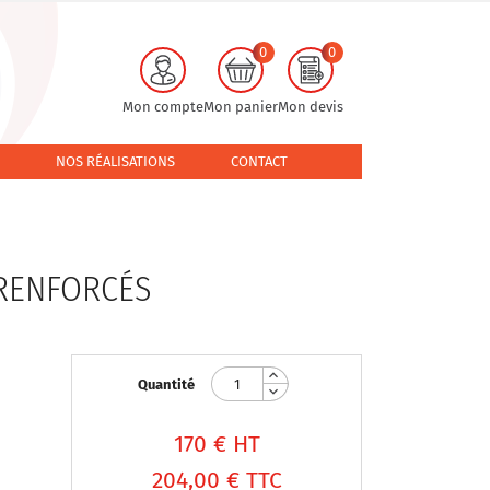
0
0
Mon compte
Mon panier
Mon devis
NOS RÉALISATIONS
CONTACT
 RENFORCÉS
Quantité
170
€ HT
204,00 €
TTC