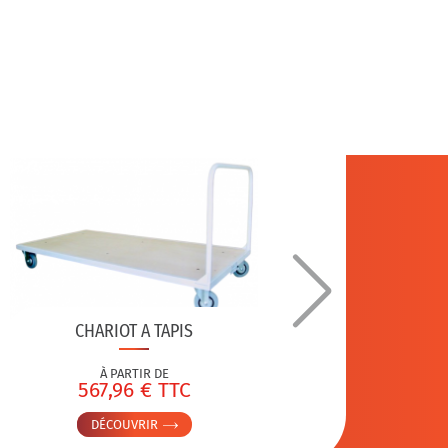
CHARIOT A TAPIS
AIRE D’
À PARTIR DE
567,96 € TTC
3
DÉCOUVRIR