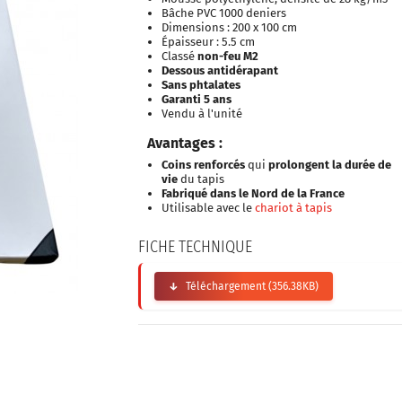
Bâche PVC 1000 deniers
Dimensions : 200 x 100 cm
Épaisseur : 5.5 cm
Classé
non-feu M2
Dessous antidérapant
Sans phtalates
Garanti 5 ans
Vendu à l'unité
Avantages :
Coins renforcés
qui
prolongent la durée de
vie
du tapis
Fabriqué dans le Nord de la France
Utilisable avec le
chariot à tapis
FICHE TECHNIQUE
Téléchargement (356.38KB)