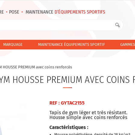
RE
•
POSE
•
MAINTENANCE
D’ÉQUIPEMENTS SPORTIFS
MARQUAGE
MAINTENANCE ÉQUIPEMENTS SPORTIF
GAMMES
M HOUSSE PREMIUM avec coins renforcés
GYM HOUSSE PREMIUM AVEC COINS
REF : GYTAC2155
Tapis de gym léger et très résistant.
Housse simple avec coins renforcés
Caractéristiques :
Mousse polyéthylène, densité de 28 kg/m3