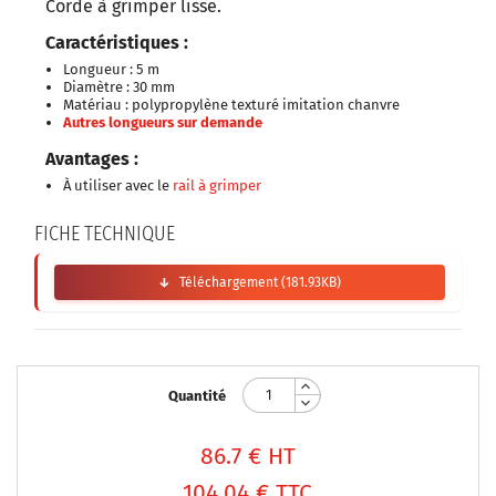
Corde à grimper lisse.
Caractéristiques :
Longueur : 5 m
Diamètre : 30 mm
Matériau : polypropylène texturé imitation chanvre
Autres longueurs sur demande
Avantages :
À utiliser avec le
rail à grimper
FICHE TECHNIQUE
Téléchargement (181.93KB)
Quantité
86.7
€ HT
104,04 €
TTC