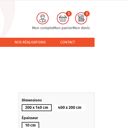
0
0
Mon compte
Mon panier
Mon devis
NOS RÉALISATIONS
CONTACT
Dimensions
200 x 140 cm
400 x 200 cm
Épaisseur
10 cm