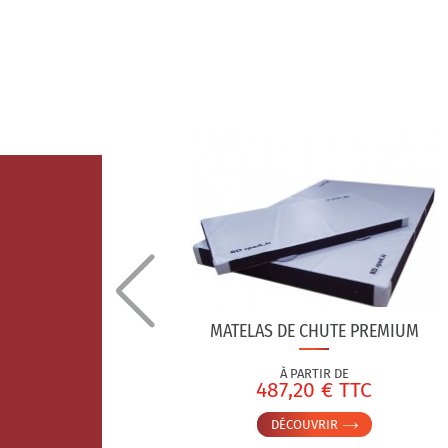
SE PREMIUM
 COINS
MATELAS DE CHUTE PREMIUM
À PARTIR DE
TC
487,20 € TTC
DÉCOUVRIR