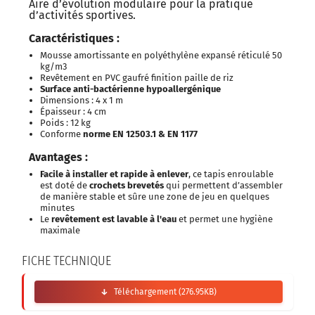
Aire d’évolution modulaire pour la pratique
d’activités sportives.
Caractéristiques :
Mousse amortissante en polyéthylène expansé réticulé 50
kg/m3
Revêtement en PVC gaufré finition paille de riz
Surface anti-bactérienne hypoallergénique
Dimensions : 4 x 1 m
Épaisseur : 4 cm
Poids : 12 kg
Conforme
norme EN 12503.1 & EN 1177
Avantages :
Facile à installer et rapide à enlever
, ce tapis enroulable
est doté de
crochets brevetés
qui permettent d’assembler
de manière stable et sûre une zone de jeu en quelques
minutes
Le
revêtement est
lavable à l'eau
et permet une hygiène
maximale
FICHE TECHNIQUE
Téléchargement (276.95KB)