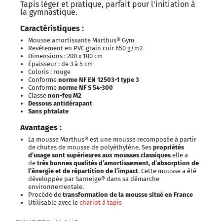
Tapis léger et pratique, parfait pour l'initiation à
la gymnastique.
Caractéristiques :
Mousse amortissante Marthus® Gym
Revêtement en PVC grain cuir 650 g/m2
Dimensions : 200 x 100 cm
Épaisseur : de 3 à 5 cm
Coloris : rouge
Conforme
norme NF EN 12503-1 type 3
Conforme
norme NF S 54-300
Classé
non-feu M2
Dessous antidérapant
Sans phtalate
Avantages :
La mousse Marthus® est une mousse recomposée à partir
de chutes de mousse de polyéthylène. Ses
propriétés
d’usage sont supérieures aux mousses classiques
elle a
de
très bonnes qualités d’amortissement, d’absorption de
l’énergie et de répartition de l’impact
. Cette mousse a été
développée par Sarneige® dans sa démarche
environnementale.
Procédé de
transformation de la mousse situé en France
Utilisable avec le
chariot à tapis