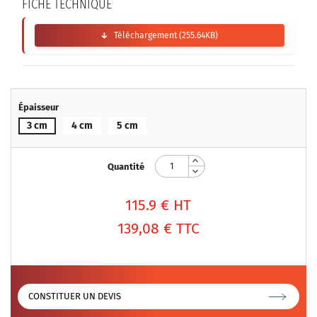
FICHE TECHNIQUE
Téléchargement (255.64KB)
Épaisseur
3 cm
4 cm
5 cm
Quantité
115.9
€ HT
139,08 €
TTC
CONSTITUER UN DEVIS