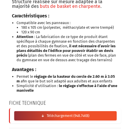
Structure réalisée sur mesure adaptée à la
majorité des
buts de basket en charpente
.
Caractéristiques :
Compatible avec les panneaux :
180 x 105 cm (polyester, méthacrylate et verre trempé)
120 x 90 cm
Attention
: La fabrication de ce type de produit étant
spécifique à chaque gymnase en fonction des charpentes
et des possibilités de fixation,
il est nécessaire d’avoir les
plans détaillés de l’édifice pour pouvoir établir un devis
précis
(plan des fermes en vue de côté et vue de face, plan
du gymnase en vue de dessus avec traçage des terrains)
Avantages :
Permet le
réglage de la hauteur du cercle de 2.60 m à 3.05
m
afin que le but soit adapté aux adultes et aux enfants
Simplicité d'utilisation :
le réglage s'effectue à l'aide d'une
manivelle
FICHE TECHNIQUE
Téléchargement (948.74KB)