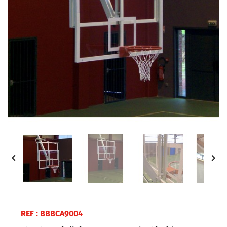


REF : BBBCA9004