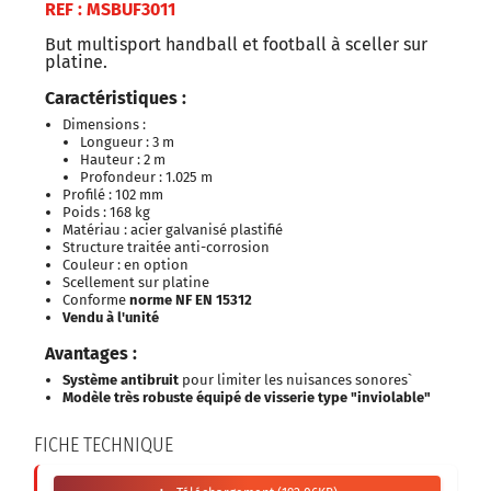
REF : MSBUF3011
But multisport handball et football à sceller sur
platine.
Caractéristiques :
Dimensions :
Longueur : 3 m
Hauteur : 2 m
Profondeur : 1.025 m
Profilé : 102 mm
Poids : 168 kg
Matériau : acier galvanisé plastifié
Structure traitée anti-corrosion
Couleur : en option
Scellement sur platine
Conforme
norme NF EN 15312
Vendu à l'unité
Avantages :
Système antibruit
pour limiter les nuisances sonores`
Modèle très robuste équipé de visserie type "inviolable"
FICHE TECHNIQUE