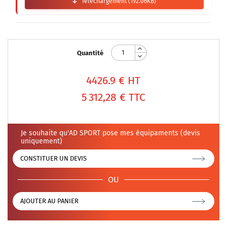
Téléchargement (192.06KB)
Quantité
4426.9
€ HT
5 312,28 €
TTC
Je souhaite qu'AD SPORT pose mes équipaments (devis
uniquement)
CONSTITUER UN DEVIS
OU
AJOUTER AU PANIER