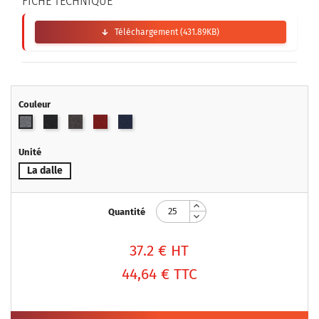
FICHE TECHNIQUE
Téléchargement (431.89KB)
Couleur
Gris
Brun
Rouge
Bleu
Gris
anthracite
foncé
nuit
clair
Unité
La dalle
Quantité
37.2
€ HT
44,64 €
TTC