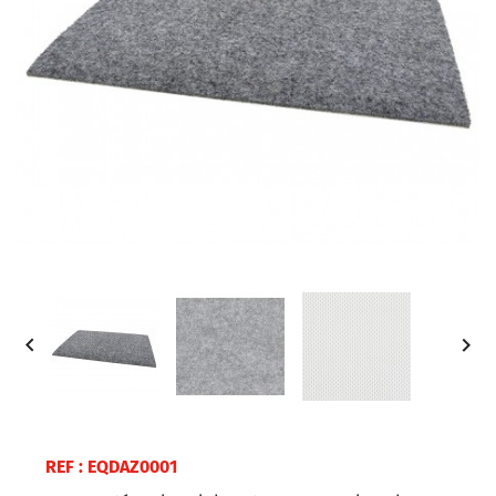


REF : EQDAZ0001