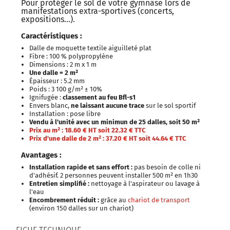
Pour protéger le sol de votre gymnase lors de
manifestations extra-sportives (concerts,
expositions…).
Caractéristiques :
Dalle de moquette textile aiguilleté plat
Fibre : 100 % polypropylène
Dimensions : 2 m x 1 m
Une dalle = 2 m²
Épaisseur : 5.2 mm
Poids : 3 100 g/m² ± 10%
Ignifugée :
classement au feu Bfl-s1
Envers blanc,
ne laissant aucune trace
sur le sol sportif
Installation : pose libre
Vendu à l'unité avec un minimun de 25 dalles, soit 50 m²
Prix au
m² : 18.60 € HT soit 22.32 € TTC
Prix d'une dalle de 2
m² : 37.20 € HT soit 44.64 € TTC
Avantages :
Installation rapide et sans effort :
pas besoin de colle ni
d'adhésif. 2 personnes peuvent installer 500 m² en 1h30
Entretien simplifié :
nettoyage à l'aspirateur ou lavage à
l'eau
Encombrement réduit
:
grâce au
chariot de transport
(environ 150 dalles sur un chariot)